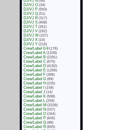
DJ/VJ N
(54)
DJ/VJ O
(34)
DJ/VJ P
(593)
DJ/VJ Q
(51)
DJ/VJ R
(317)
DJ/VJ S
(408)
DJ/VJ T
(261)
DJ/VJ V
(282)
DJ/VJ W
(107)
DJ/VJ X
(10)
DJ/VJ Y
(216)
Crew/Label 0-9
(176)
Crew/Label A
(1339)
Crew/Label B
(2291)
Crew/Label C
(675)
Crew/Label D
(4192)
Crew/Label E
(1266)
Crew/Label F
(396)
Crew/Label G
(89)
Crew/Label H
(235)
Crew/Label I
(158)
Crew/Label J
(14)
Crew/Label K
(508)
Crew/Label L
(256)
Crew/Label M
(3339)
Crew/Label N
(107)
Crew/Label O
(164)
Crew/Label P
(645)
Crew/Label Q
(88)
Crew/Label R
(605)