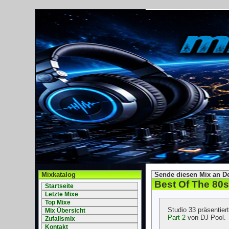
Mixkatalog
Sende diesen Mix an D
Best Of The 80s
Startseite
Letzte Mixe
Top Mixe
Studio 33 präsentie
Mix Übersicht
Part 2
von DJ Pool.
Zufallsmix
Kontakt