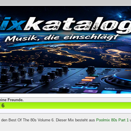
eine Freunde.
 6
rt den Best Of The 80s Volume 6. Dieser Mix besteht aus
Poolmix 80s Part 1