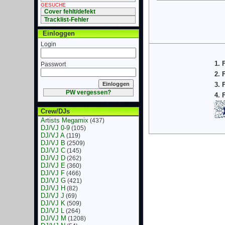
GESUCHE
Cover fehlt/defekt
Tracklist-Fehler
Einloggen
Login
1. 
Passwort
2. 
3. 
PW vergessen?
4. 
Crew/DJs
Artists Megamix
(437)
DJ/VJ 0-9
(105)
DJ/VJ A
(119)
DJ/VJ B
(2509)
DJ/VJ C
(145)
DJ/VJ D
(262)
DJ/VJ E
(360)
DJ/VJ F
(466)
DJ/VJ G
(421)
DJ/VJ H
(82)
DJ/VJ J
(69)
DJ/VJ K
(509)
DJ/VJ L
(264)
DJ/VJ M
(1208)