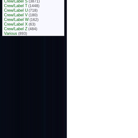
Crew/Label S
(3871)
Crew/Label T
(1448)
Crew/Label U
(718)
Crew/Label V
(180)
Crew/Label W
(162)
Crew/Label X
(63)
Crew/Label Z
(484)
Various
(893)