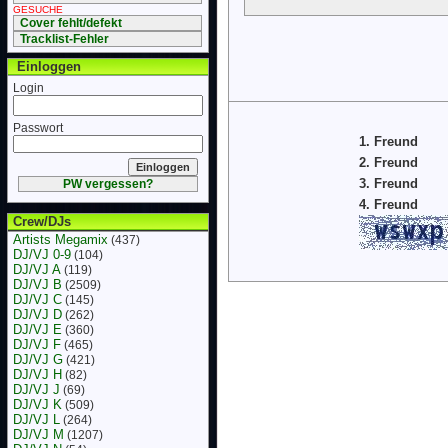
GESUCHE
Cover fehlt/defekt
Tracklist-Fehler
Einloggen
Login
Passwort
1. Freund
2. Freund
3. Freund
PW vergessen?
4. Freund
Crew/DJs
Artists Megamix
(437)
DJ/VJ 0-9
(104)
DJ/VJ A
(119)
DJ/VJ B
(2509)
DJ/VJ C
(145)
DJ/VJ D
(262)
DJ/VJ E
(360)
DJ/VJ F
(465)
DJ/VJ G
(421)
DJ/VJ H
(82)
DJ/VJ J
(69)
DJ/VJ K
(509)
DJ/VJ L
(264)
DJ/VJ M
(1207)