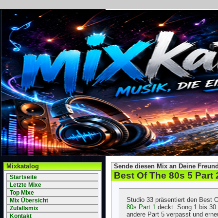
Mixkatalog
Sende diesen Mix an Deine Freund
Best Of The 80s 5 Part 
Startseite
Letzte Mixe
Top Mixe
Studio 33 präsentiert den Best 
Mix Übersicht
80s Part 1
deckt. Song 1 bis 3
Zufallsmix
andere Part 5 verpasst und erne
Kontakt