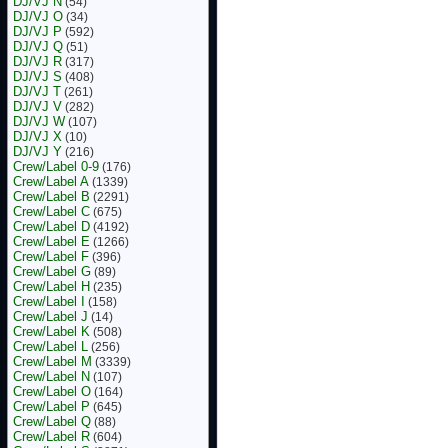
DJ/VJ N
(54)
DJ/VJ O
(34)
DJ/VJ P
(592)
DJ/VJ Q
(51)
DJ/VJ R
(317)
DJ/VJ S
(408)
DJ/VJ T
(261)
DJ/VJ V
(282)
DJ/VJ W
(107)
DJ/VJ X
(10)
DJ/VJ Y
(216)
Crew/Label 0-9
(176)
Crew/Label A
(1339)
Crew/Label B
(2291)
Crew/Label C
(675)
Crew/Label D
(4192)
Crew/Label E
(1266)
Crew/Label F
(396)
Crew/Label G
(89)
Crew/Label H
(235)
Crew/Label I
(158)
Crew/Label J
(14)
Crew/Label K
(508)
Crew/Label L
(256)
Crew/Label M
(3339)
Crew/Label N
(107)
Crew/Label O
(164)
Crew/Label P
(645)
Crew/Label Q
(88)
Crew/Label R
(604)