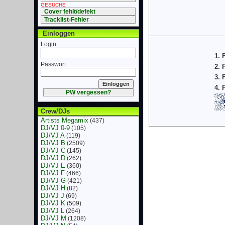
GESUCHE
Cover fehlt/defekt
Tracklist-Fehler
Einloggen
Login
1. 
Passwort
2. 
3. 
4. 
PW vergessen?
Crew/DJs
Artists Megamix
(437)
DJ/VJ 0-9
(105)
DJ/VJ A
(119)
DJ/VJ B
(2509)
DJ/VJ C
(145)
DJ/VJ D
(262)
DJ/VJ E
(360)
DJ/VJ F
(466)
DJ/VJ G
(421)
DJ/VJ H
(82)
DJ/VJ J
(69)
DJ/VJ K
(509)
DJ/VJ L
(264)
DJ/VJ M
(1208)