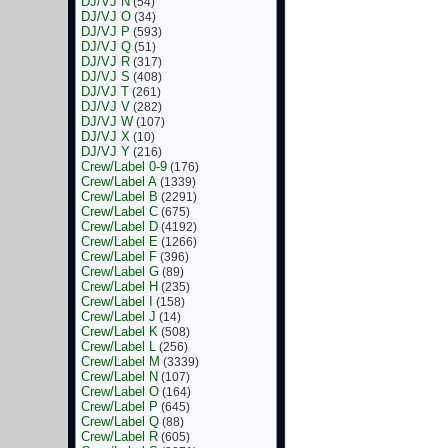
DJ/VJ N
(54)
DJ/VJ O
(34)
DJ/VJ P
(593)
DJ/VJ Q
(51)
DJ/VJ R
(317)
DJ/VJ S
(408)
DJ/VJ T
(261)
DJ/VJ V
(282)
DJ/VJ W
(107)
DJ/VJ X
(10)
DJ/VJ Y
(216)
Crew/Label 0-9
(176)
Crew/Label A
(1339)
Crew/Label B
(2291)
Crew/Label C
(675)
Crew/Label D
(4192)
Crew/Label E
(1266)
Crew/Label F
(396)
Crew/Label G
(89)
Crew/Label H
(235)
Crew/Label I
(158)
Crew/Label J
(14)
Crew/Label K
(508)
Crew/Label L
(256)
Crew/Label M
(3339)
Crew/Label N
(107)
Crew/Label O
(164)
Crew/Label P
(645)
Crew/Label Q
(88)
Crew/Label R
(605)