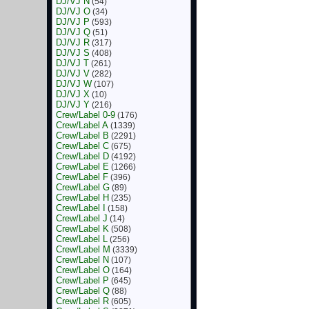
DJ/VJ N
(54)
DJ/VJ O
(34)
DJ/VJ P
(593)
DJ/VJ Q
(51)
DJ/VJ R
(317)
DJ/VJ S
(408)
DJ/VJ T
(261)
DJ/VJ V
(282)
DJ/VJ W
(107)
DJ/VJ X
(10)
DJ/VJ Y
(216)
Crew/Label 0-9
(176)
Crew/Label A
(1339)
Crew/Label B
(2291)
Crew/Label C
(675)
Crew/Label D
(4192)
Crew/Label E
(1266)
Crew/Label F
(396)
Crew/Label G
(89)
Crew/Label H
(235)
Crew/Label I
(158)
Crew/Label J
(14)
Crew/Label K
(508)
Crew/Label L
(256)
Crew/Label M
(3339)
Crew/Label N
(107)
Crew/Label O
(164)
Crew/Label P
(645)
Crew/Label Q
(88)
Crew/Label R
(605)