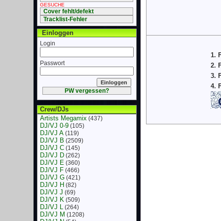
GESUCHE
Cover fehlt/defekt
Tracklist-Fehler
Einloggen
Login
1. 
Passwort
2. 
3. 
4. 
PW vergessen?
Crew/DJs
Artists Megamix
(437)
DJ/VJ 0-9
(105)
DJ/VJ A
(119)
DJ/VJ B
(2509)
DJ/VJ C
(145)
DJ/VJ D
(262)
DJ/VJ E
(360)
DJ/VJ F
(466)
DJ/VJ G
(421)
DJ/VJ H
(82)
DJ/VJ J
(69)
DJ/VJ K
(509)
DJ/VJ L
(264)
DJ/VJ M
(1208)