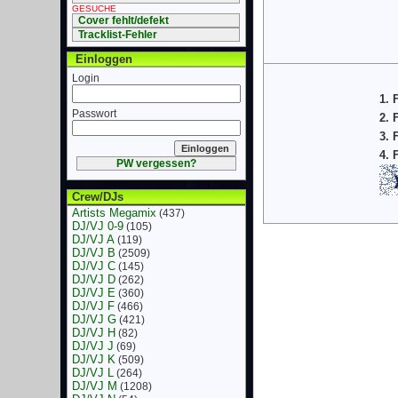
GESUCHE
Cover fehlt/defekt
Tracklist-Fehler
Einloggen
Login
1. 
Passwort
2. 
3. 
4. 
PW vergessen?
Crew/DJs
Artists Megamix
(437)
DJ/VJ 0-9
(105)
DJ/VJ A
(119)
DJ/VJ B
(2509)
DJ/VJ C
(145)
DJ/VJ D
(262)
DJ/VJ E
(360)
DJ/VJ F
(466)
DJ/VJ G
(421)
DJ/VJ H
(82)
DJ/VJ J
(69)
DJ/VJ K
(509)
DJ/VJ L
(264)
DJ/VJ M
(1208)