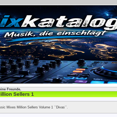
eine Freunde.
llion Sellers 1
sic Mixes Million Sellers Volume 1 ``Divas´´.