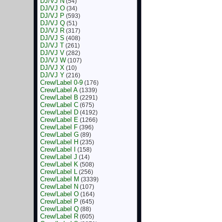
DJ/VJ N
(54)
DJ/VJ O
(34)
DJ/VJ P
(593)
DJ/VJ Q
(51)
DJ/VJ R
(317)
DJ/VJ S
(408)
DJ/VJ T
(261)
DJ/VJ V
(282)
DJ/VJ W
(107)
DJ/VJ X
(10)
DJ/VJ Y
(216)
Crew/Label 0-9
(176)
Crew/Label A
(1339)
Crew/Label B
(2291)
Crew/Label C
(675)
Crew/Label D
(4192)
Crew/Label E
(1266)
Crew/Label F
(396)
Crew/Label G
(89)
Crew/Label H
(235)
Crew/Label I
(158)
Crew/Label J
(14)
Crew/Label K
(508)
Crew/Label L
(256)
Crew/Label M
(3339)
Crew/Label N
(107)
Crew/Label O
(164)
Crew/Label P
(645)
Crew/Label Q
(88)
Crew/Label R
(605)