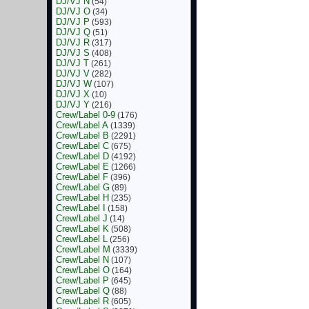
DJ/VJ N
(54)
DJ/VJ O
(34)
DJ/VJ P
(593)
DJ/VJ Q
(51)
DJ/VJ R
(317)
DJ/VJ S
(408)
DJ/VJ T
(261)
DJ/VJ V
(282)
DJ/VJ W
(107)
DJ/VJ X
(10)
DJ/VJ Y
(216)
Crew/Label 0-9
(176)
Crew/Label A
(1339)
Crew/Label B
(2291)
Crew/Label C
(675)
Crew/Label D
(4192)
Crew/Label E
(1266)
Crew/Label F
(396)
Crew/Label G
(89)
Crew/Label H
(235)
Crew/Label I
(158)
Crew/Label J
(14)
Crew/Label K
(508)
Crew/Label L
(256)
Crew/Label M
(3339)
Crew/Label N
(107)
Crew/Label O
(164)
Crew/Label P
(645)
Crew/Label Q
(88)
Crew/Label R
(605)