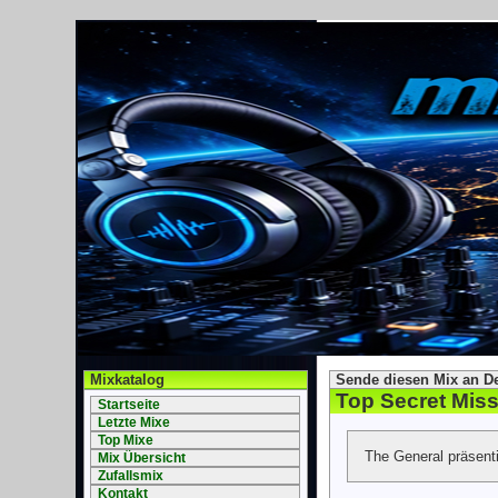
Mixkatalog
Sende diesen Mix an D
Top Secret Miss
Startseite
Letzte Mixe
Top Mixe
The General präsenti
Mix Übersicht
Zufallsmix
Kontakt