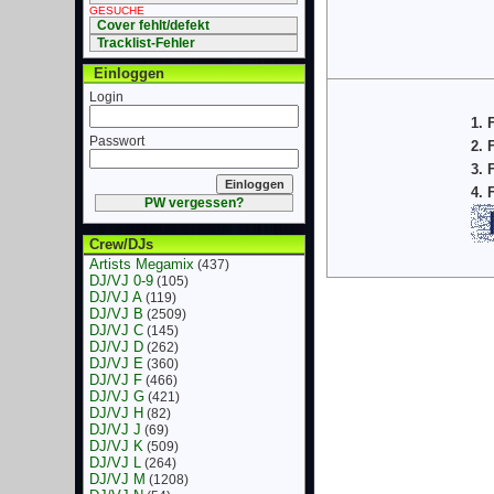
GESUCHE
Cover fehlt/defekt
Tracklist-Fehler
Einloggen
Login
1. 
Passwort
2. 
3. 
4. 
PW vergessen?
Crew/DJs
Artists Megamix
(437)
DJ/VJ 0-9
(105)
DJ/VJ A
(119)
DJ/VJ B
(2509)
DJ/VJ C
(145)
DJ/VJ D
(262)
DJ/VJ E
(360)
DJ/VJ F
(466)
DJ/VJ G
(421)
DJ/VJ H
(82)
DJ/VJ J
(69)
DJ/VJ K
(509)
DJ/VJ L
(264)
DJ/VJ M
(1208)