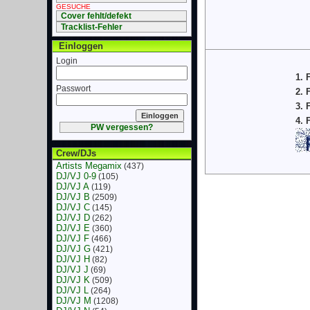
GESUCHE
Cover fehlt/defekt
Tracklist-Fehler
Einloggen
Login
1. 
Passwort
2. 
3. 
4. 
PW vergessen?
Crew/DJs
Artists Megamix
(437)
DJ/VJ 0-9
(105)
DJ/VJ A
(119)
DJ/VJ B
(2509)
DJ/VJ C
(145)
DJ/VJ D
(262)
DJ/VJ E
(360)
DJ/VJ F
(466)
DJ/VJ G
(421)
DJ/VJ H
(82)
DJ/VJ J
(69)
DJ/VJ K
(509)
DJ/VJ L
(264)
DJ/VJ M
(1208)