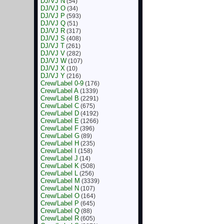
DJ/VJ N
(54)
DJ/VJ O
(34)
DJ/VJ P
(593)
DJ/VJ Q
(51)
DJ/VJ R
(317)
DJ/VJ S
(408)
DJ/VJ T
(261)
DJ/VJ V
(282)
DJ/VJ W
(107)
DJ/VJ X
(10)
DJ/VJ Y
(216)
Crew/Label 0-9
(176)
Crew/Label A
(1339)
Crew/Label B
(2291)
Crew/Label C
(675)
Crew/Label D
(4192)
Crew/Label E
(1266)
Crew/Label F
(396)
Crew/Label G
(89)
Crew/Label H
(235)
Crew/Label I
(158)
Crew/Label J
(14)
Crew/Label K
(508)
Crew/Label L
(256)
Crew/Label M
(3339)
Crew/Label N
(107)
Crew/Label O
(164)
Crew/Label P
(645)
Crew/Label Q
(88)
Crew/Label R
(605)