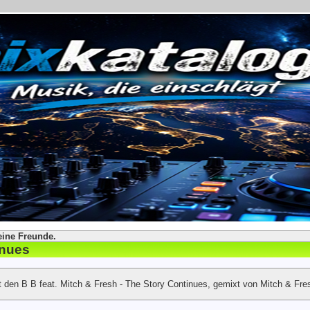
eine Freunde.
inues
 den B B feat. Mitch & Fresh - The Story Continues, gemixt von Mitch & Fre