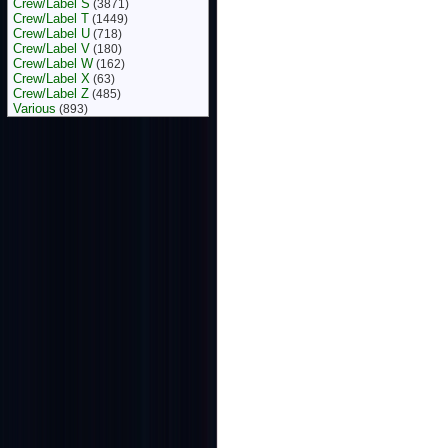
Crew/Label S
(3871)
Crew/Label T
(1449)
Crew/Label U
(718)
Crew/Label V
(180)
Crew/Label W
(162)
Crew/Label X
(63)
Crew/Label Z
(485)
Various
(893)