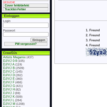
GESUCHE
Cover fehlt/defekt
Tracklist-Fehler
Einloggen
Login
1. Freund
Passwort
2. Freund
3. Freund
PW vergessen?
4. Freund
Crew/DJs
Artists Megamix
(437)
DJ/VJ 0-9
(105)
DJ/VJ A
(119)
DJ/VJ B
(2509)
DJ/VJ C
(145)
DJ/VJ D
(262)
DJ/VJ E
(360)
DJ/VJ F
(466)
DJ/VJ G
(421)
DJ/VJ H
(82)
DJ/VJ J
(69)
DJ/VJ K
(509)
DJ/VJ L
(264)
DJ/VJ M
(1208)