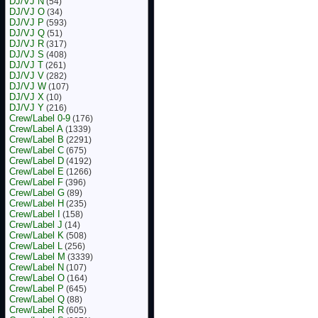
DJ/VJ N
(54)
DJ/VJ O
(34)
DJ/VJ P
(593)
DJ/VJ Q
(51)
DJ/VJ R
(317)
DJ/VJ S
(408)
DJ/VJ T
(261)
DJ/VJ V
(282)
DJ/VJ W
(107)
DJ/VJ X
(10)
DJ/VJ Y
(216)
Crew/Label 0-9
(176)
Crew/Label A
(1339)
Crew/Label B
(2291)
Crew/Label C
(675)
Crew/Label D
(4192)
Crew/Label E
(1266)
Crew/Label F
(396)
Crew/Label G
(89)
Crew/Label H
(235)
Crew/Label I
(158)
Crew/Label J
(14)
Crew/Label K
(508)
Crew/Label L
(256)
Crew/Label M
(3339)
Crew/Label N
(107)
Crew/Label O
(164)
Crew/Label P
(645)
Crew/Label Q
(88)
Crew/Label R
(605)