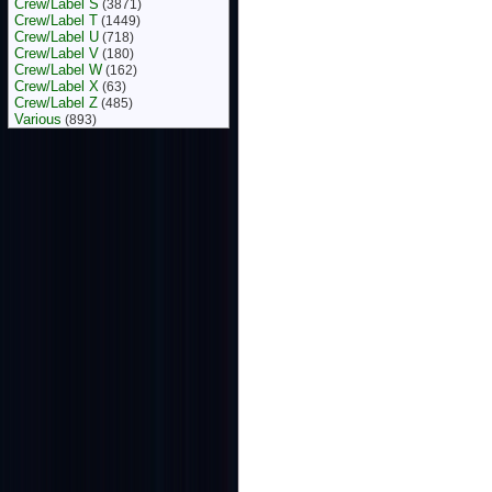
Crew/Label S
(3871)
Crew/Label T
(1449)
Crew/Label U
(718)
Crew/Label V
(180)
Crew/Label W
(162)
Crew/Label X
(63)
Crew/Label Z
(485)
Various
(893)