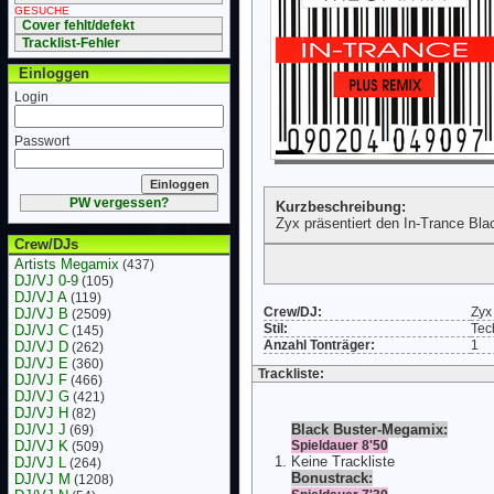
GESUCHE
Cover fehlt/defekt
Tracklist-Fehler
Einloggen
Login
Passwort
PW vergessen?
Kurzbeschreibung:
Zyx präsentiert den In-Trance Bl
Crew/DJs
Artists Megamix
(437)
DJ/VJ 0-9
(105)
DJ/VJ A
(119)
Crew/DJ:
Zyx
DJ/VJ B
(2509)
Stil:
Tec
DJ/VJ C
(145)
Anzahl Tonträger:
1
DJ/VJ D
(262)
DJ/VJ E
(360)
Trackliste:
DJ/VJ F
(466)
DJ/VJ G
(421)
DJ/VJ H
(82)
DJ/VJ J
Black Buster-Megamix:
(69)
DJ/VJ K
Spieldauer 8'50
(509)
Keine Trackliste
DJ/VJ L
(264)
Bonustrack:
DJ/VJ M
(1208)