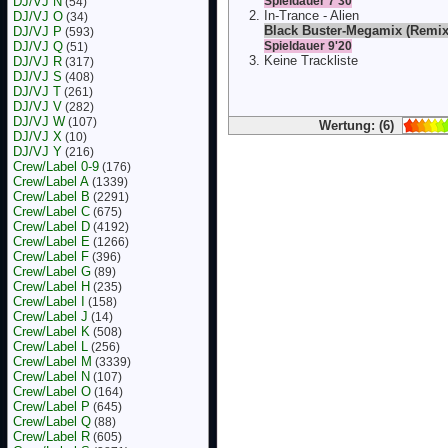
DJ/VJ N
Spieldauer 7'30
(54)
In-Trance - Alien
DJ/VJ O
(34)
Black Buster-Megamix (Remix
DJ/VJ P
(593)
DJ/VJ Q
Spieldauer 9'20
(51)
Keine Trackliste
DJ/VJ R
(317)
DJ/VJ S
(408)
DJ/VJ T
(261)
DJ/VJ V
(282)
DJ/VJ W
(107)
Wertung: (6)
DJ/VJ X
(10)
DJ/VJ Y
(216)
Crew/Label 0-9
(176)
Crew/Label A
(1339)
Crew/Label B
(2291)
Crew/Label C
(675)
Crew/Label D
(4192)
Crew/Label E
(1266)
Crew/Label F
(396)
Crew/Label G
(89)
Crew/Label H
(235)
Crew/Label I
(158)
Crew/Label J
(14)
Crew/Label K
(508)
Crew/Label L
(256)
Crew/Label M
(3339)
Crew/Label N
(107)
Crew/Label O
(164)
Crew/Label P
(645)
Crew/Label Q
(88)
Crew/Label R
(605)