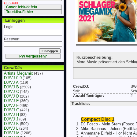
GESUCHE
Cover fehlt/defekt
Tracklist-Fehler
Einloggen
Login
Passwort
PW vergessen?
Kurzbeschreibung:
More Music präsentiert den Schl
Crew/DJs
Artists Megamix
(437)
DJ/VJ 0-9
(105)
DJ/VJ A
(119)
Crew/DJ:
SW
DJ/VJ B
(2509)
Stil:
Sch
DJ/VJ C
(145)
Anzahl Tonträger:
2
DJ/VJ D
(262)
DJ/VJ E
(360)
Trackliste:
DJ/VJ F
(466)
DJ/VJ G
(421)
DJ/VJ H
(82)
DJ/VJ J
Compact Disc 1
(69)
DJ/VJ K
(509)
DJ Fosco - Mein Stern (Fosco R
DJ/VJ L
(264)
Mike Bauhaus - Joleen (Pottbl
DJ/VJ M
(1208)
Annemarie Eilfeld - Hör Nicht 