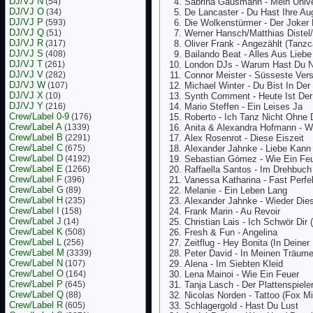
DJ/VJ N
(54)
Sabrina Gausmann - Mein Unive
DJ/VJ O
(34)
De Lancaster - Du Hast Ihre Au
DJ/VJ P
(593)
Die Wolkenstürmer - Der Joker
DJ/VJ Q
(51)
Werner Hansch/Matthias Distel/I
DJ/VJ R
(317)
Oliver Frank - Angezählt (Tanz
DJ/VJ S
(408)
Bailando Beat - Alles Aus Liebe
DJ/VJ T
(261)
London DJs - Warum Hast Du N
DJ/VJ V
(282)
Connor Meister - Süsseste Ver
DJ/VJ W
(107)
Michael Winter - Du Bist In Der
DJ/VJ X
(10)
Synth Comment - Heute Ist Der 
DJ/VJ Y
(216)
Mario Steffen - Ein Leises Ja
Crew/Label 0-9
(176)
Roberto - Ich Tanz Nicht Ohne 
Crew/Label A
(1339)
Anita & Alexandra Hofmann - Wi
Crew/Label B
(2291)
Alex Rosenrot - Diese Eiszeit
Crew/Label C
(675)
Alexander Jahnke - Liebe Kann 
Crew/Label D
(4192)
Sebastian Gómez - Wie Ein Fe
Crew/Label E
(1266)
Raffaella Santos - Im Drehbuc
Crew/Label F
(396)
Vanessa Katharina - Fast Perfe
Crew/Label G
(89)
Melanie - Ein Leben Lang
Crew/Label H
(235)
Alexander Jahnke - Wieder Dies
Crew/Label I
(158)
Frank Marin - Au Revoir
Crew/Label J
(14)
Christian Lais - Ich Schwör Dir 
Crew/Label K
(508)
Fresh & Fun - Angelina
Crew/Label L
(256)
Zeitflug - Hey Bonita (In Deiner
Crew/Label M
(3339)
Peter David - In Meinen Träum
Crew/Label N
(107)
Alena - Im Siebten Kleid
Crew/Label O
(164)
Lena Mainoi - Wie Ein Feuer
Crew/Label P
(645)
Tanja Lasch - Der Plattenspiele
Crew/Label Q
(88)
Nicolas Norden - Tattoo (Fox Mi
Crew/Label R
(605)
Schlagergold - Hast Du Lust