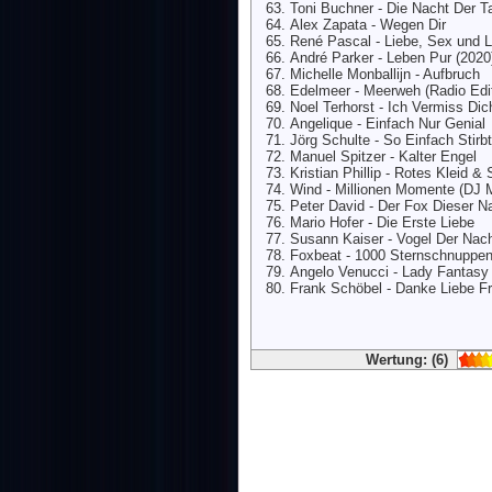
Toni Buchner - Die Nacht Der 
Alex Zapata - Wegen Dir
René Pascal - Liebe, Sex und L
André Parker - Leben Pur (2020
Michelle Monballijn - Aufbruch
Edelmeer - Meerweh (Radio Edi
Noel Terhorst - Ich Vermiss Dic
Angelique - Einfach Nur Genial
Jörg Schulte - So Einfach Stirbt
Manuel Spitzer - Kalter Engel
Kristian Phillip - Rotes Kleid 
Wind - Millionen Momente (DJ 
Peter David - Der Fox Dieser N
Mario Hofer - Die Erste Liebe
Susann Kaiser - Vogel Der Nac
Foxbeat - 1000 Sternschnuppe
Angelo Venucci - Lady Fantasy
Frank Schöbel - Danke Liebe F
Wertung: (6)