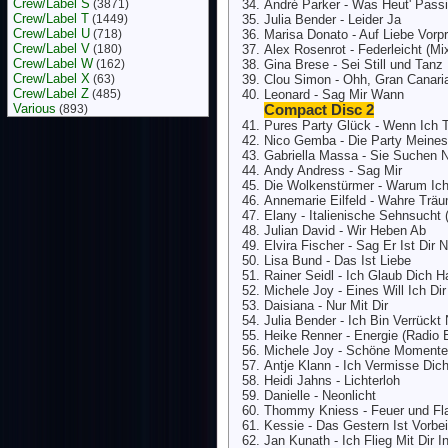
Crew/Label S
(3871)
André Parker - Was Heut' Passie
Crew/Label T
(1449)
Julia Bender - Leider Ja
Crew/Label U
(718)
Marisa Donato - Auf Liebe Vorp
Crew/Label V
(180)
Alex Rosenrot - Federleicht (M
Crew/Label W
(162)
Gina Brese - Sei Still und Tanz
Crew/Label X
(63)
Clou Simon - Ohh, Gran Canari
Crew/Label Z
(485)
Leonard - Sag Mir Wann
Various
(893)
Compact Disc 2
Pures Party Glück - Wenn Ich 
Nico Gemba - Die Party Meine
Gabriella Massa - Sie Suchen 
Andy Andress - Sag Mir
Die Wolkenstürmer - Warum I
Annemarie Eilfeld - Wahre Trä
Elany - Italienische Sehnsucht 
Julian David - Wir Heben Ab
Elvira Fischer - Sag Er Ist Dir
Lisa Bund - Das Ist Liebe
Rainer Seidl - Ich Glaub Dich 
Michele Joy - Eines Will Ich D
Daisiana - Nur Mit Dir
Julia Bender - Ich Bin Verrückt
Heike Renner - Energie (Radio E
Michele Joy - Schöne Momente
Antje Klann - Ich Vermisse Dic
Heidi Jahns - Lichterloh
Danielle - Neonlicht
Thommy Kniess - Feuer und F
Kessie - Das Gestern Ist Vorbei
Jan Kunath - Ich Flieg Mit Dir I