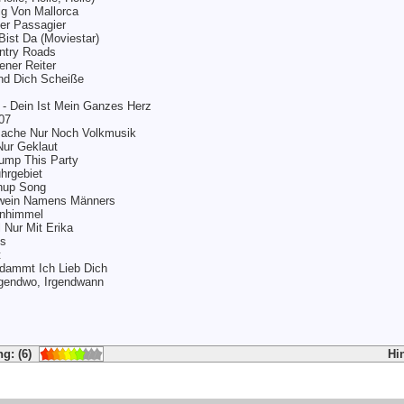
ig Von Mallorca
der Passagier
ist Da (Moviestar)
untry Roads
ener Reiter
ind Dich Scheiße
 - Dein Ist Mein Ganzes Herz
07
Mache Nur Noch Volkmusik
Nur Geklaut
ump This Party
hrgebiet
hup Song
hwein Namens Männers
enhimmel
 Nur Mit Erika
ns
t
rdammt Ich Lieb Dich
rgendwo, Irgendwann
g: (6)
Hi