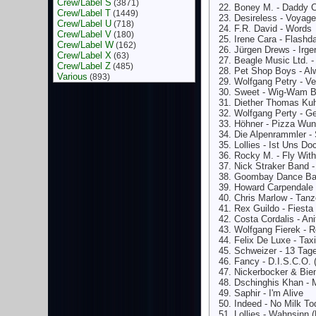
Crew/Label S
(3871)
Boney M. - Daddy C
Crew/Label T
(1449)
Desireless - Voyag
Crew/Label U
(718)
F.R. David - Words
Crew/Label V
(180)
Irene Cara - Flashd
Crew/Label W
(162)
Jürgen Drews - Irge
Crew/Label X
(63)
Beagle Music Ltd. 
Crew/Label Z
(485)
Pet Shop Boys - A
Various
(893)
Wolfgang Petry - Ver
Sweet - Wig-Wam 
Diether Thomas Kuh
Wolfgang Perty - Gei
Höhner - Pizza Wun
Die Alpenrammler - 
Lollies - Ist Uns D
Rocky M. - Fly Wit
Nick Straker Band -
Goombay Dance Ban
Howard Carpendale
Chris Marlow - Tan
Rex Guildo - Fiest
Costa Cordalis - Ani
Wolfgang Fierek - Re
Felix De Luxe - Tax
Schweizer - 13 Tag
Fancy - D.I.S.C.O. (
Nickerbocker & Bien
Dschinghis Khan -
Saphir - I'm Alive
Indeed - No Milk T
Lollies - Wahnsinn (H