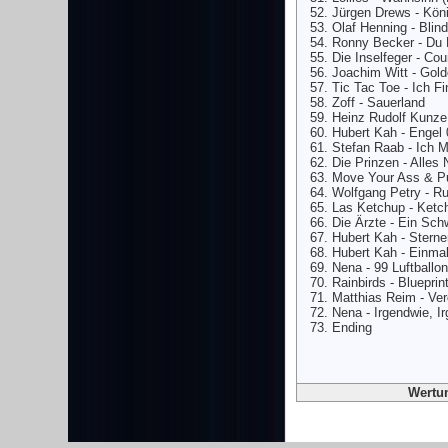
Jürgen Drews - Kön
Olaf Henning - Blin
Ronny Becker - Du B
Die Inselfeger - Co
Joachim Witt - Gold
Tic Tac Toe - Ich F
Zoff - Sauerland
Heinz Rudolf Kunze
Hubert Kah - Engel 
Stefan Raab - Ich 
Die Prinzen - Alles 
Move Your Ass & P
Wolfgang Petry - Ru
Las Ketchup - Ketc
Die Ärzte - Ein Sc
Hubert Kah - Stern
Hubert Kah - Einmal
Nena - 99 Luftballo
Rainbirds - Blueprin
Matthias Reim - Ve
Nena - Irgendwie, I
Ending
Wertun