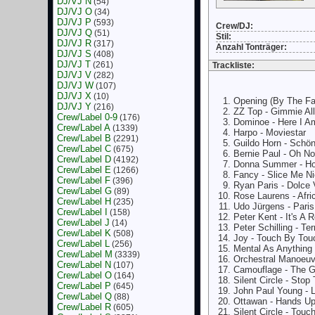
DJ/VJ N
(54)
DJ/VJ O
(34)
DJ/VJ P
(593)
Crew/DJ:
DJ/VJ Q
(51)
Stil:
DJ/VJ R
(317)
Anzahl Tonträger:
DJ/VJ S
(408)
DJ/VJ T
(261)
Trackliste:
DJ/VJ V
(282)
DJ/VJ W
(107)
DJ/VJ X
(10)
Opening (By The Fa
DJ/VJ Y
(216)
ZZ Top - Gimmie All
Crew/Label 0-9
(176)
Dominoe - Here I A
Crew/Label A
(1339)
Harpo - Moviestar
Crew/Label B
(2291)
Guildo Horn - Schön
Crew/Label C
(675)
Bernie Paul - Oh N
Crew/Label D
(4192)
Donna Summer - Hot
Crew/Label E
(1266)
Fancy - Slice Me N
Crew/Label F
(396)
Ryan Paris - Dolce 
Crew/Label G
(89)
Rose Laurens - Afri
Crew/Label H
(235)
Udo Jürgens - Pari
Crew/Label I
(158)
Peter Kent - It's A 
Crew/Label J
(14)
Peter Schilling - Ter
Crew/Label K
(508)
Joy - Touch By Tou
Crew/Label L
(256)
Mental As Anything -
Crew/Label M
(3339)
Orchestral Manoeuv
Crew/Label N
(107)
Camouflage - The 
Crew/Label O
(164)
Silent Circle - Stop
Crew/Label P
(645)
John Paul Young - L
Crew/Label Q
(88)
Ottawan - Hands U
Crew/Label R
(605)
Silent Circle - Touc