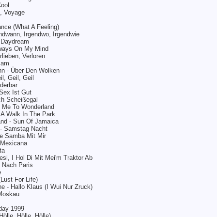
ool
e, Voyage
ance (What A Feeling)
ndwann, Irgendwo, Irgendwie
- Daydream
lways On My Mind
lieben, Verloren
Bam
n - Über Den Wolken
l, Geil, Geil
derbar
Sex Ist Gut
och Scheißegal
h Me To Wonderland
 A Walk In The Park
d - Sun Of Jamaica
 - Samstag Nacht
ze Samba Mit Mir
a Mexicana
ta
si, I Hol Di Mit Mei'm Traktor Ab
i Nach Paris
e
Lust For Life)
e - Hallo Klaus (I Wui Nur Zruck)
 Moskau
oday 1999
ölle, Hölle, Hölle)