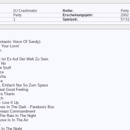
DJ Crashinator
Reihe:
Party
Party
Erscheinungsjahr:
2002
1
Spielzeit:
57:51
ntastic Voice Of Sandy)
 Your Lovin'
m
 Ist Es Auf Der Welt Zu Sein
o No
 Stuff
ice
Vita
ca
s, Einfach Nur So Zum Spass
Real Good Feeling
ra Titanic
ch
 Live It Up
res In The Dark - Pandora's Box
Greast Commandment
 The Rain In The Night
ove Is In The Air
p
h In The Night