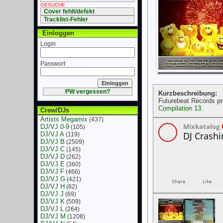
GESUCHE
Cover fehlt/defekt
Tracklist-Fehler
Einloggen
Login
Passwort
PW vergessen?
Kurzbeschreibung:
Futurebeat Records pr
Compilation 13
.
Crew/DJs
Artists Megamix
(437)
DJ/VJ 0-9
(105)
DJ/VJ A
(119)
DJ/VJ B
(2509)
DJ/VJ C
(145)
DJ/VJ D
(262)
DJ/VJ E
(360)
DJ/VJ F
(466)
DJ/VJ G
(421)
DJ/VJ H
(82)
DJ/VJ J
(69)
DJ/VJ K
(509)
DJ/VJ L
(264)
DJ/VJ M
(1208)