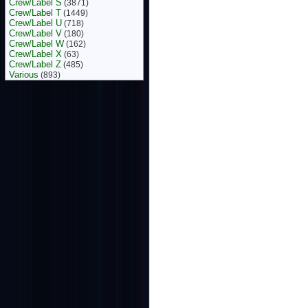
Crew/Label S
(3871)
Crew/Label T
(1449)
Crew/Label U
(718)
Crew/Label V
(180)
Crew/Label W
(162)
Crew/Label X
(63)
Crew/Label Z
(485)
Various
(893)