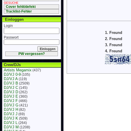
GESUCHE
Cover fehlt/defekt
Tracklist-Fehler
Einloggen
Login
1. Freund
Passwort
2. Freund
3. Freund
4. Freund
PW vergessen?
Crew/DJs
Artists Megamix
(437)
DJ/VJ 0-9
(105)
DJ/VJ A
(119)
DJ/VJ B
(2509)
DJ/VJ C
(145)
DJ/VJ D
(262)
DJ/VJ E
(360)
DJ/VJ F
(466)
DJ/VJ G
(421)
DJ/VJ H
(82)
DJ/VJ J
(69)
DJ/VJ K
(509)
DJ/VJ L
(264)
DJ/VJ M
(1208)