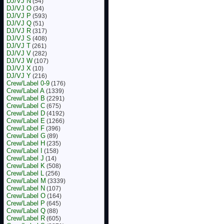
DJ/VJ N
(54)
DJ/VJ O
(34)
DJ/VJ P
(593)
DJ/VJ Q
(51)
DJ/VJ R
(317)
DJ/VJ S
(408)
DJ/VJ T
(261)
DJ/VJ V
(282)
DJ/VJ W
(107)
DJ/VJ X
(10)
DJ/VJ Y
(216)
Crew/Label 0-9
(176)
Crew/Label A
(1339)
Crew/Label B
(2291)
Crew/Label C
(675)
Crew/Label D
(4192)
Crew/Label E
(1266)
Crew/Label F
(396)
Crew/Label G
(89)
Crew/Label H
(235)
Crew/Label I
(158)
Crew/Label J
(14)
Crew/Label K
(508)
Crew/Label L
(256)
Crew/Label M
(3339)
Crew/Label N
(107)
Crew/Label O
(164)
Crew/Label P
(645)
Crew/Label Q
(88)
Crew/Label R
(605)