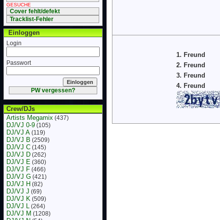
GESUCHE
Cover fehlt/defekt
Tracklist-Fehler
Einloggen
Login
1. Freund
Passwort
2. Freund
3. Freund
4. Freund
PW vergessen?
Crew/DJs
Artists Megamix
(437)
DJ/VJ 0-9
(105)
DJ/VJ A
(119)
DJ/VJ B
(2509)
DJ/VJ C
(145)
DJ/VJ D
(262)
DJ/VJ E
(360)
DJ/VJ F
(466)
DJ/VJ G
(421)
DJ/VJ H
(82)
DJ/VJ J
(69)
DJ/VJ K
(509)
DJ/VJ L
(264)
DJ/VJ M
(1208)