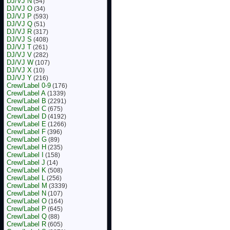
DJ/VJ N
(54)
DJ/VJ O
(34)
DJ/VJ P
(593)
DJ/VJ Q
(51)
DJ/VJ R
(317)
DJ/VJ S
(408)
DJ/VJ T
(261)
DJ/VJ V
(282)
DJ/VJ W
(107)
DJ/VJ X
(10)
DJ/VJ Y
(216)
Crew/Label 0-9
(176)
Crew/Label A
(1339)
Crew/Label B
(2291)
Crew/Label C
(675)
Crew/Label D
(4192)
Crew/Label E
(1266)
Crew/Label F
(396)
Crew/Label G
(89)
Crew/Label H
(235)
Crew/Label I
(158)
Crew/Label J
(14)
Crew/Label K
(508)
Crew/Label L
(256)
Crew/Label M
(3339)
Crew/Label N
(107)
Crew/Label O
(164)
Crew/Label P
(645)
Crew/Label Q
(88)
Crew/Label R
(605)