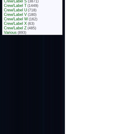
Crew/Label S
(3871)
Crew/Label T
(1449)
Crew/Label U
(718)
Crew/Label V
(180)
Crew/Label W
(162)
Crew/Label X
(63)
Crew/Label Z
(485)
Various
(893)