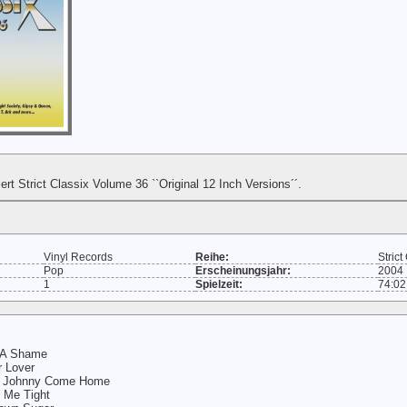
ert Strict Classix Volume 36 ``Original 12 Inch Versions´´.
Vinyl Records
Reihe:
Strict
Pop
Erscheinungsjahr:
2004
1
Spielzeit:
74:02
t A Shame
r Lover
y Johnny Come Home
d Me Tight