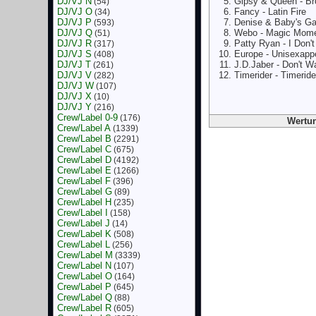
DJ/VJ N
Gipsy & Queen - B
(54)
DJ/VJ O
Fancy - Latin Fire
(34)
DJ/VJ P
Denise & Baby's Ga
(593)
DJ/VJ Q
Webo - Magic Mom
(51)
DJ/VJ R
Patty Ryan - I Don'
(317)
DJ/VJ S
Europe - Unisexapp
(408)
DJ/VJ T
J.D.Jaber - Don't 
(261)
DJ/VJ V
Timerider - Timeride
(282)
DJ/VJ W
(107)
DJ/VJ X
(10)
DJ/VJ Y
(216)
Crew/Label 0-9
(176)
Wertun
Crew/Label A
(1339)
Crew/Label B
(2291)
Crew/Label C
(675)
Crew/Label D
(4192)
Crew/Label E
(1266)
Crew/Label F
(396)
Crew/Label G
(89)
Crew/Label H
(235)
Crew/Label I
(158)
Crew/Label J
(14)
Crew/Label K
(508)
Crew/Label L
(256)
Crew/Label M
(3339)
Crew/Label N
(107)
Crew/Label O
(164)
Crew/Label P
(645)
Crew/Label Q
(88)
Crew/Label R
(605)