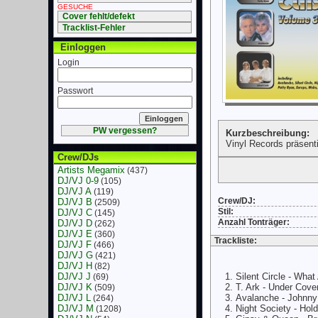
GESUCHE
Cover fehlt/defekt
Tracklist-Fehler
Einloggen
Login
Passwort
PW vergessen?
Kurzbeschreibung:
Vinyl Records präsenti
Crew/DJs
Artists Megamix
(437)
DJ/VJ 0-9
(105)
DJ/VJ A
(119)
Crew/DJ:
DJ/VJ B
(2509)
Stil:
DJ/VJ C
(145)
Anzahl Tonträger:
DJ/VJ D
(262)
DJ/VJ E
(360)
Trackliste:
DJ/VJ F
(466)
DJ/VJ G
(421)
DJ/VJ H
(82)
DJ/VJ J
Silent Circle - Wha
(69)
DJ/VJ K
T. Ark - Under Cove
(509)
DJ/VJ L
Avalanche - Johnn
(264)
DJ/VJ M
Night Society - Hol
(1208)