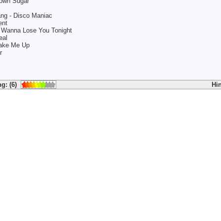
rown Sugar
ng - Disco Maniac
ent
t Wanna Lose You Tonight
eal
Wake Me Up
r
g: (6)
Hi