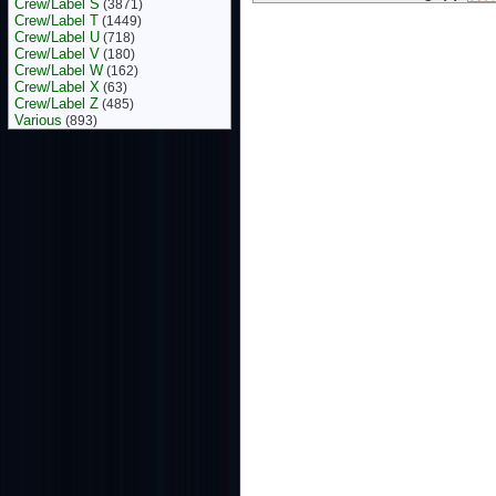
Crew/Label S
(3871)
Crew/Label T
(1449)
Crew/Label U
(718)
Crew/Label V
(180)
Crew/Label W
(162)
Crew/Label X
(63)
Crew/Label Z
(485)
Various
(893)