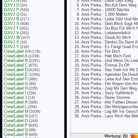
DJ/VJ N
Anni Perka - Liebe Lebt Ewig
(54)
DJ/VJ O
Anni Perka - Bin Auf Dem Weg
(34)
DJ/VJ P
Anni Perka - 10000 Nächte
(593)
DJ/VJ Q
Anni Perka - 1.000 Meilen
(51)
DJ/VJ R
Anni Perka - Liebe Gibt Und N
(317)
DJ/VJ S
Anni Perka - Dein Blick Sagt Al
(408)
DJ/VJ T
Anni Perka - Du Bist Für Mich N
(261)
DJ/VJ V
Anni Perka - Liebesmolekül
(282)
DJ/VJ W
Anni Perka - Glaub An Mich
(107)
DJ/VJ X
Anni Perka - Denkst Du Dann A
(10)
DJ/VJ Y
Anni Perka - Es Fängt Grad Ers
(216)
Crew/Label 0-9
Anni Perka - Für Dich
(176)
Crew/Label A
Anni Perka - Halt Mich Fest
(1339)
Crew/Label B
Anni Perka - Und Wenn Du Lieb
(2291)
Crew/Label C
Anni Perka - Einmal Zu Oft
(675)
Crew/Label D
Anni Perka - Das Steh Ich Mit 
(4192)
Crew/Label E
Anni Perka - Irgendwo Da Drau
(1266)
Crew/Label F
Anni Perka - Liebe Auf Den Ers
(396)
Crew/Label G
Anni Perka - Der Regen Von A
(89)
Crew/Label H
Anni Perka - Zeig Mir Den Weg
(235)
Crew/Label I
Anni Perka - Sexy Gefährlich
(158)
Crew/Label J
Anni Perka - Deine Stimme
(14)
Crew/Label K
Anni Perka - Alle Farben Dieser
(508)
Crew/Label L
Anni Perka - Der Meistgesucht
(256)
Crew/Label M
Anni Perka - Lüg Mir Ins Gesic
(3339)
Crew/Label N
Anni Perka - Lass Mich Nie Me
(107)
Crew/Label O
(164)
Crew/Label P
(645)
Crew/Label Q
(88)
Crew/Label R
(605)
Wertung: (6)