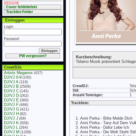
GESUCHE
Cover fehlt/defekt
Tracklist-Fehler
Einloggen
Login
Passwort
PW vergessen?
Kurzbeschreibung:
Telamo Musik präsentiert Schlager 
Crew/DJs
Artists Megamix
(437)
DJ/VJ 0-9
(105)
DJ/VJ A
(119)
Crew/DJ:
Tel
DJ/VJ B
(2509)
Stil:
Sch
DJ/VJ C
(145)
Anzahl Tonträger:
1
DJ/VJ D
(262)
DJ/VJ E
(360)
Trackliste:
DJ/VJ F
(466)
DJ/VJ G
(421)
DJ/VJ H
(82)
DJ/VJ J
Anni Perka - Bitte Melde Dich
(69)
DJ/VJ K
Anni Perka - Tanz Auf Dem Vul
(509)
DJ/VJ L
Anni Perka - Dafür Lebe Ich
(264)
DJ/VJ M
Anni Perka - Die Welt Steht Stil
(1208)