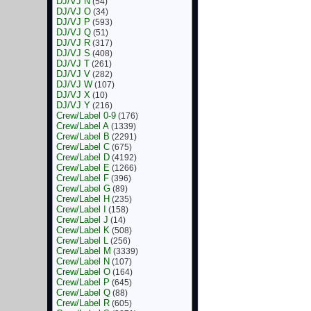
DJ/VJ N
(54)
DJ/VJ O
(34)
DJ/VJ P
(593)
DJ/VJ Q
(51)
DJ/VJ R
(317)
DJ/VJ S
(408)
DJ/VJ T
(261)
DJ/VJ V
(282)
DJ/VJ W
(107)
DJ/VJ X
(10)
DJ/VJ Y
(216)
Crew/Label 0-9
(176)
Crew/Label A
(1339)
Crew/Label B
(2291)
Crew/Label C
(675)
Crew/Label D
(4192)
Crew/Label E
(1266)
Crew/Label F
(396)
Crew/Label G
(89)
Crew/Label H
(235)
Crew/Label I
(158)
Crew/Label J
(14)
Crew/Label K
(508)
Crew/Label L
(256)
Crew/Label M
(3339)
Crew/Label N
(107)
Crew/Label O
(164)
Crew/Label P
(645)
Crew/Label Q
(88)
Crew/Label R
(605)