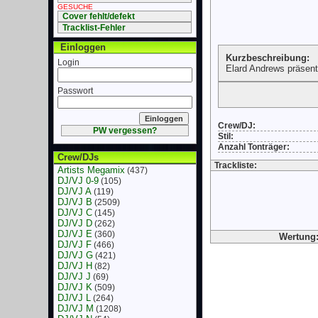
GESUCHE
Cover fehlt/defekt
Tracklist-Fehler
Einloggen
Kurzbeschreibung:
Login
Elard Andrews präsent
Passwort
Crew/DJ:
PW vergessen?
Stil:
Anzahl Tonträger:
Crew/DJs
Trackliste:
Artists Megamix
(437)
DJ/VJ 0-9
(105)
DJ/VJ A
(119)
DJ/VJ B
(2509)
DJ/VJ C
(145)
DJ/VJ D
(262)
DJ/VJ E
(360)
Wertung:
DJ/VJ F
(466)
DJ/VJ G
(421)
DJ/VJ H
(82)
DJ/VJ J
(69)
DJ/VJ K
(509)
DJ/VJ L
(264)
DJ/VJ M
(1208)