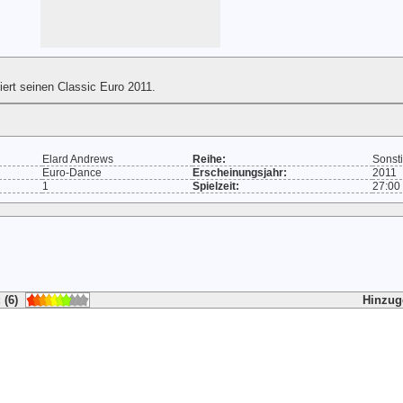
iert seinen Classic Euro 2011.
Elard Andrews
Reihe:
Sonst
Euro-Dance
Erscheinungsjahr:
2011
1
Spielzeit:
27:00
 (6)
Hinzug